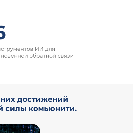
6
нструментов ИИ для
гновенной обратной связи
дних достижений
й силы комьюнити.