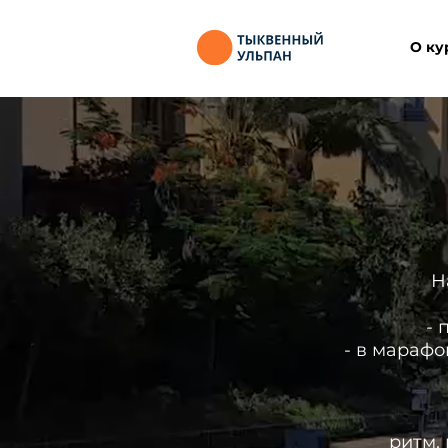
О ку
Н
- 
- в марафо
ритм, к