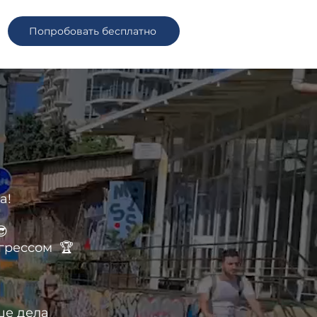
Попробовать бесплатно
е
а!
 😎
огрессом 🏆
ьше дела