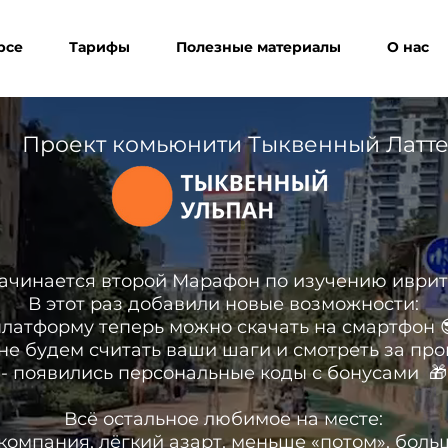
рсе
Тарифы
Полезные материалы
О нас
Проект комьюнити Тыквенный Латт
ачинается второй Марафон по изучению иврит
В этот раз добавили новые возможности:
платформу теперь можно скачать на смартфон
не будем считать ваши шаги и смотреть за пр
- появились персональные коды с бонусами 🎁
Всё остальное любимое на месте:
омпания, лёгкий азарт, меньше «потом», бол