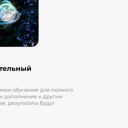
ательный
иком обучения для полного
к дополнение к другим
ае, результаты будут