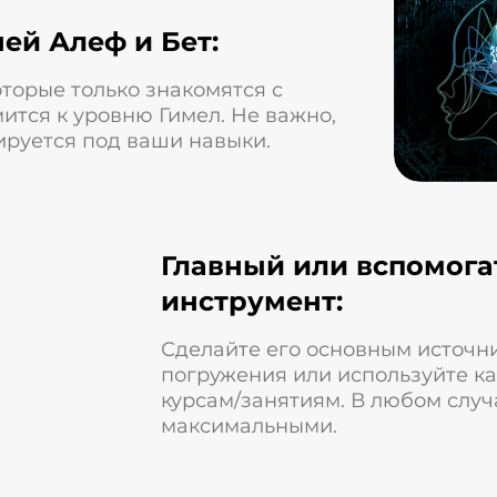
ей Алеф и Бет:
торые только знакомятся с
мится к уровню Гимел. Не важно,
ируется под ваши навыки.
Главный или вспомог
инструмент:
Сделайте его основным источн
погружения или используйте ка
курсам/занятиям. В любом случ
максимальными.