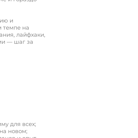
цию и
м темпе на
ания, лайфхаки,
ми — шаг за
му для всех;
 на новом;