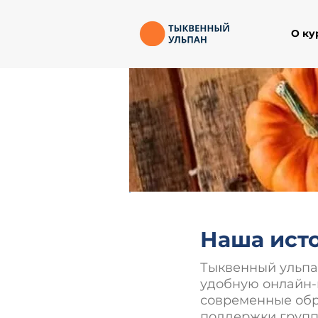
О ку
Наша ист
Тыквенный ульпа
удобную онлайн-
современные обр
поддержки группы