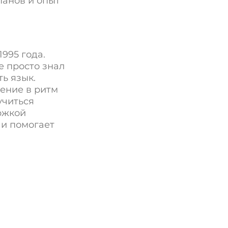
панов и опыт
995 года.
е просто знал
ь язык.
ение в ритм
учиться
ержкой
 и помогает