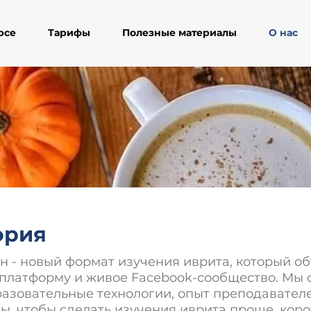
рсе
Тарифы
Полезные материалы
О нас
ория
н - новый формат изучения иврита, который о
платформу и живое Facebook-сообщество. Мы
азовательные технологии, опыт преподавателе
, чтобы сделать изучения иврита проще, коро