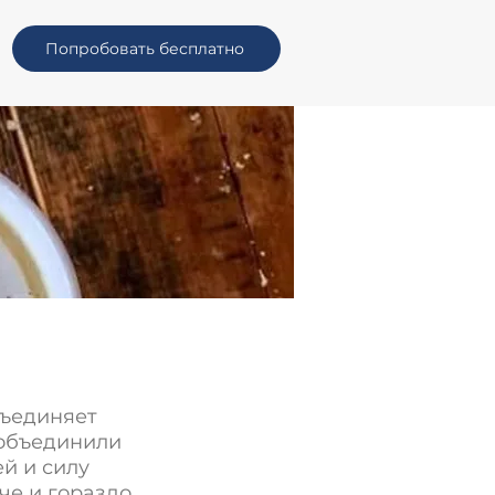
Попробовать бесплатно
бъединяет
 объединили
й и силу
че и гораздо