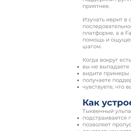
приятнее.
Изучать иврит в 
последовательнос
платформе, а в F
помощь и ощущен
шагом.
Когда вокруг ест
вы не выпадаете 
видите примеры и
получаете подде
чувствуете, что в
Как устро
Тыквенный ульпан
подстраивается п
позволяет пропуск